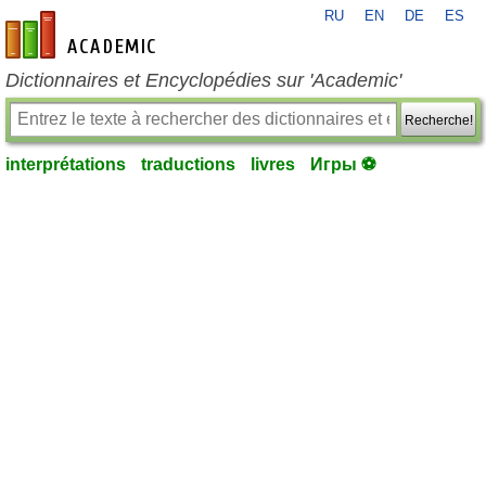
RU
EN
DE
ES
fr-academic.com
Dictionnaires et Encyclopédies sur 'Academic'
Recherche!
interprétations
traductions
livres
Игры ⚽