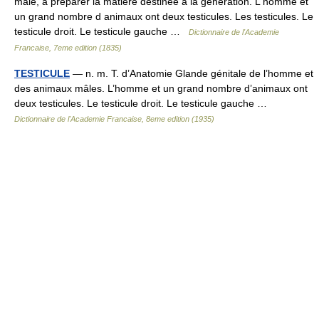
mâle, à préparer la matière destinée à la génération. L homme et
un grand nombre d animaux ont deux testicules. Les testicules. Le
testicule droit. Le testicule gauche …
Dictionnaire de l'Academie
Francaise, 7eme edition (1835)
TESTICULE
— n. m. T. d’Anatomie Glande génitale de l’homme et
des animaux mâles. L’homme et un grand nombre d’animaux ont
deux testicules. Le testicule droit. Le testicule gauche …
Dictionnaire de l'Academie Francaise, 8eme edition (1935)