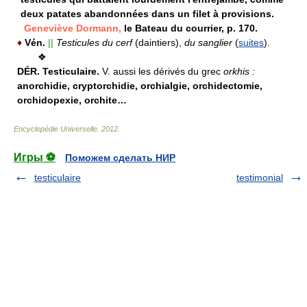
deux patates abandonnées dans un filet à provisions.
Geneviève Dormann,
le Bateau du courrier, p. 170.
♦
Vén.
||
Testicules du cerf
(daintiers),
du sanglier
(
suites
).
❖
DÉR.
Testiculaire.
V. aussi les dérivés du grec
orkhis :
anorchidie, cryptorchidie, orchialgie, orchidectomie,
orchidopexie, orchite…
Encyclopédie Universelle
.
2012
.
Игры ⚽
Поможем сделать НИР
testiculaire
testimonial