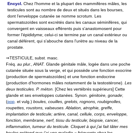
Encycl.
Chez l'homme et la plupart des mammifères mâles, les
testicules sont au nombre de deux et situés dans les bourses,
dont l'enveloppe cutanée se nomme scrotum. Les
spermatozoïdes sont excrétés dans les canaux séminifères, qui
convergent en vaisseaux efférents puis s'anastomosent pour
former l'épididyme; celui-ci se termine par un canal extérieur ou
canal déférent, qui s'abouche dans l'urètre au niveau de la
prostate.
⇒TESTICULE, subst. masc.
Fréq.
au plur.,
ANAT.
Glande génitale mâle, logée dans une poche
cutanée située sous la verge, et qui possède une fonction exocrine
(production de spermatozoïdes) et une fonction endocrine
(production d'hormones mâles notamment de la testostérone).
Les
deux testicules.
P. méton.
[Chez les vertébrés supérieurs] Cette
glande et ses enveloppes cutanées. Synon.
génitoire, gonade
;
(
pop
. et vulg.)
boules, couilles, grelots, rognons, roubignolles,
roupettes, roustons, valseuses.
Ablation, atrophie, greffe,
implantation de testicule; artère, canal, cellule, corps, enveloppe,
fonction, membrane, nerf, tissu du testicule; biopsie, cancer,
inflammation, tumeur du testicule.
Cloquet à qui j'ai fait tâter mes
boules prétend que j'ai une maladie « fréquente chez les