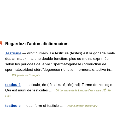
Regardez d'autres dictionnaires:
Testicule
— droit humain. Le testicule (testes) est la gonade mâle
des animaux. Il a une double fonction, plus ou moins exprimée
selon les périodes de la vie : spermatogenèse (production de
spermatozoïdes) stéroïdogénèse (fonction hormonale, active in…
…
Wikipédia en Français
testiculé
— testiculé, ée (tè sti ku lé, lée) adj. Terme de zoologie.
Qui est muni de testicules …
Dictionnaire de la Langue Française d'Émile
Littré
testicule
— obs. form of testicle …
Useful english dictionary