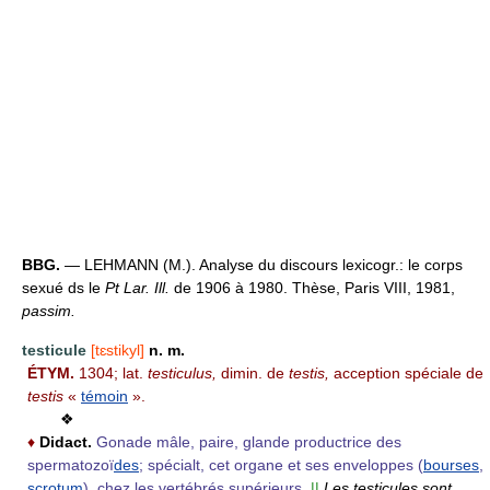
BBG.
— LEHMANN (M.). Analyse du discours lexicogr.: le corps
sexué ds le
Pt Lar. Ill.
de 1906 à 1980. Thèse, Paris VIII, 1981,
passim.
testicule
[tɛstikyl]
n. m.
ÉTYM.
1304; lat.
testiculus,
dimin. de
testis,
acception spéciale de
testis
«
témoin
».
❖
♦
Didact.
Gonade mâle, paire, glande productrice des
spermatozoï
des
; spécialt, cet organe et ses enveloppes (
bourses
,
scrotum
), chez les vertébrés supérieurs.
||
Les testicules sont