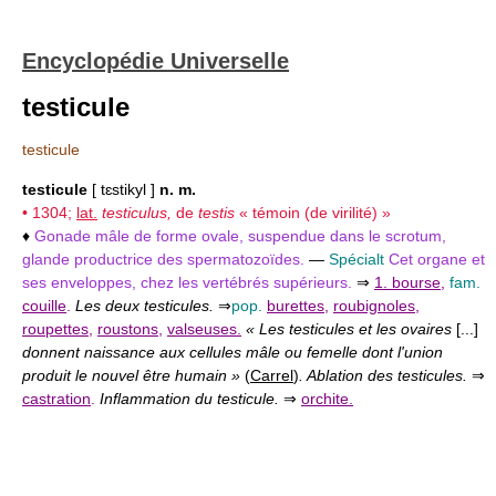
Encyclopédie Universelle
testicule
testicule
testicule
[ tɛstikyl ]
n. m.
• 1304;
lat.
testiculus,
de
testis
« témoin (de virilité) »
♦
Gonade mâle de forme ovale, suspendue dans le scrotum,
glande productrice des spermatozoïdes.
—
Spécialt
Cet organe et
ses enveloppes, chez les vertébrés supérieurs.
⇒
1. bourse
,
fam.
couille
.
Les deux testicules.
⇒
pop.
burettes
,
roubignoles
,
roupettes
,
roustons
,
valseuses.
« Les testicules et les ovaires
[...]
donnent naissance aux cellules mâle ou femelle dont l'union
produit le nouvel être humain »
(
Carrel
)
. Ablation des testicules.
⇒
castration
.
Inflammation du testicule.
⇒
orchite.