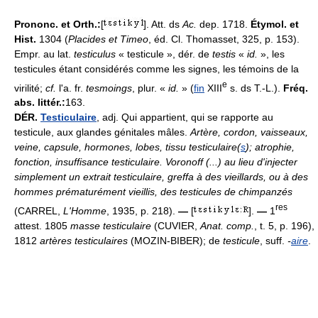
Prononc. et Orth.:
[
]. Att. ds
Ac.
dep. 1718.
Étymol. et
Hist.
1304 (
Placides et Timeo
, éd. Cl. Thomasset, 325, p. 153).
Empr. au lat.
testiculus
« testicule », dér. de
testis
«
id.
», les
testicules étant considérés comme les signes, les témoins de la
e
virilité;
cf.
l'a. fr.
tesmoings
, plur. «
id.
» (
fin
XIII
s. ds T.-L.).
Fréq.
abs. littér.:
163.
DÉR.
Testiculaire
, adj. Qui appartient, qui se rapporte au
testicule, aux glandes génitales mâles.
Artère, cordon, vaisseaux,
veine, capsule, hormones, lobes, tissu testiculaire(
s
); atrophie,
fonction, insuffisance testiculaire.
Voronoff (...) au lieu d'injecter
simplement un extrait testiculaire, greffa à des vieillards, ou à des
hommes prématurément vieillis, des testicules de chimpanzés
res
(CARREL,
L'Homme
, 1935, p. 218).
—
[
].
—
1
attest. 1805
masse testiculaire
(CUVIER,
Anat. comp.
, t. 5, p. 196),
1812
artères testiculaires
(MOZIN-BIBER); de
testicule
, suff.
-
aire
.