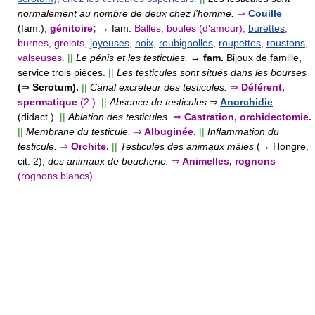
normalement au nombre de deux chez l'homme.
⇒
Couille
(fam.),
génitoire;
→ fam.
Balles, boules (d'amour),
burettes
,
burnes, grelots,
joyeuses
,
noix
,
roubignolles
,
roupettes
,
roustons
,
valseuses.
||
Le pénis et les testicules.
→
fam.
Bijoux de famille,
service trois pièces.
||
Les testicules sont situés dans les bourses
(
⇒
Scrotum).
||
Canal excréteur des testicules.
⇒
Déférent,
spermatique
(2.).
||
Absence de testicules
⇒
Anorchidie
(didact.).
||
Ablation des testicules.
⇒
Castration, orchidectomie.
||
Membrane du testicule.
⇒
Albuginée.
||
Inflammation du
testicule.
⇒
Orchite.
||
Testicules des animaux mâles
(→ Hongre,
cit. 2);
des animaux de boucherie.
⇒
Animelles, rognons
(rognons blancs).