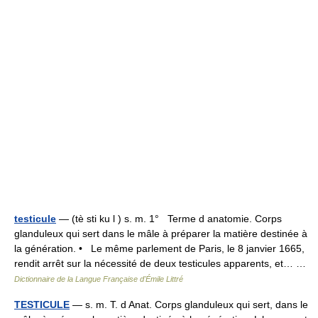
testicule
— (tè sti ku l ) s. m. 1° Terme d anatomie. Corps
glanduleux qui sert dans le mâle à préparer la matière destinée à
la génération. • Le même parlement de Paris, le 8 janvier 1665,
rendit arrêt sur la nécessité de deux testicules apparents, et… …
Dictionnaire de la Langue Française d'Émile Littré
TESTICULE
— s. m. T. d Anat. Corps glanduleux qui sert, dans le