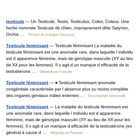
testicule
— Un Testicule, Testis, Testiculus, Coles, Coleus. Une
herbe nommée Testicule de chien, improprement ditte Satyrion,
Orchis …
Thresor de la langue françoyse
Testicule feminisant
— Testicule féminisant La maladie du
testicule féminisant est une anomalie rare, dans laquelle l individu
est d apparence féminine, mais de génotype masculin (XY au lieu
de XX pour les femmes). Il s agit d un manque d efficacité de la
testosterone …
Wikipédia en Français
Testicule féminisant
— ● Testicule féminisant anomalie
congénitale caractérisée par l absence plus ou moins complète
des organes génitaux mâles externes …
Encyclopédie Universelle
Testicule féminisant
— La maladie du testicule féminisant est
une anomalie rare, dans laquelle l individu est d apparence
féminine, mais de génotype masculin (XY au lieu de XX pour les
femmes). Il s agit d un manque d efficacité de la testostérone (en
général à cause d …
Wikipédia en Français